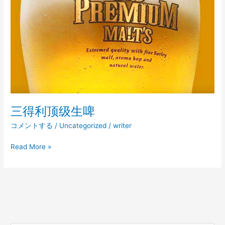
啤
三得利顶级生啤
コメントする
/
Uncategorized
/
writer
Read More »